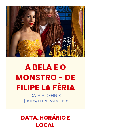
A BELA E O
MONSTRO - DE
FILIPE LA FÉRIA
DATA A DEFINIR
  |  
KIDS/TEENS/ADULTOS
DATA, HORÁRIO E
LOCAL