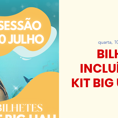
quarta, 1
BIL
INCLU
KIT BIG