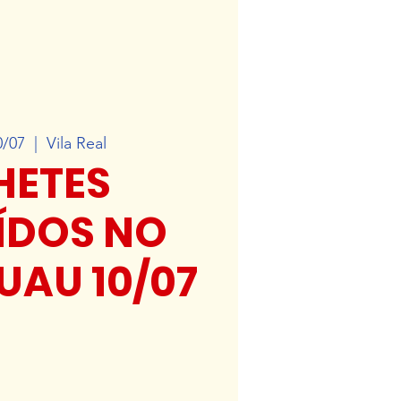
0/07
  |  
Vila Real
HETES
ÍDOS NO
 UAU 10/07