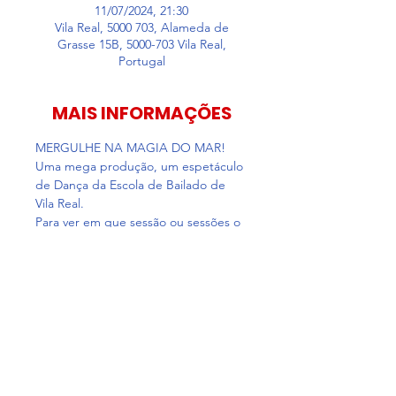
11/07/2024, 21:30
Vila Real, 5000 703, Alameda de
Grasse 15B, 5000-703 Vila Real,
Portugal
MAIS INFORMAÇÕES
MERGULHE NA MAGIA DO MAR! 
Uma mega produção, um espetáculo 
de Dança da Escola de Bailado de 
Vila Real.
Para ver em que sessão ou sessões o 
seu artista participa 
clique aqui
Bilhetes
Vendas encerradas
Preço
0,00 €