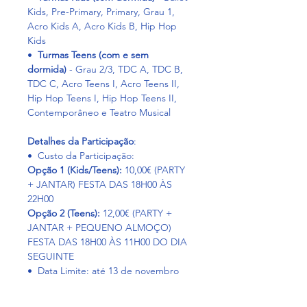
Kids, Pre-Primary, Primary, Grau 1, 
Acro Kids A, Acro Kids B, Hip Hop 
Kids
•⁠  ⁠
Turmas Teens (com e sem 
dormida)
 - Grau 2/3, TDC A, TDC B, 
TDC C, Acro Teens I, Acro Teens II, 
Hip Hop Teens I, Hip Hop Teens II, 
Contemporâneo e Teatro Musical
Detalhes da Participação
:
•⁠  ⁠Custo da Participação:
Opção 1 (Kids/Teens):
 10,00€ (PARTY 
+ JANTAR) FESTA DAS 18H00 ÀS 
22H00
Opção 2 (Teens):
 12,00€ (PARTY + 
JANTAR + PEQUENO ALMOÇO) 
FESTA DAS 18H00 ÀS 11H00 DO DIA 
SEGUINTE
•⁠  ⁠Data Limite: até 13 de novembro 
(4ª feira 23h59).
•⁠  ⁠N.º Máximo Inscrições: 80 alunos 