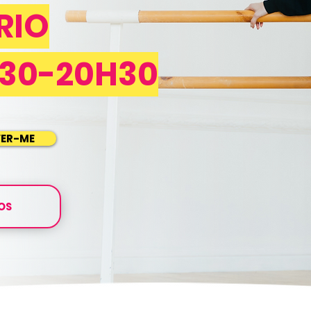
RIO
H30-20H30
VER-ME
OS