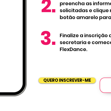
2.
preencha as infor
solicitadas e clique
botão amarelo para
3.
Finalize a inscriçã
secretaria e comece
FlexDance.
QUERO INSCREVER-ME