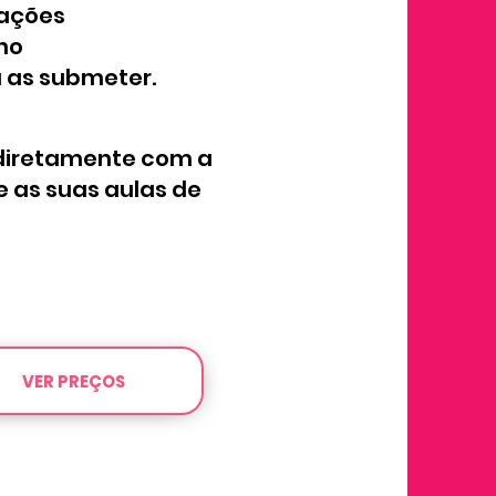
mações
 no
 as submeter.
o diretamente com a
 as suas aulas de
VER PREÇOS