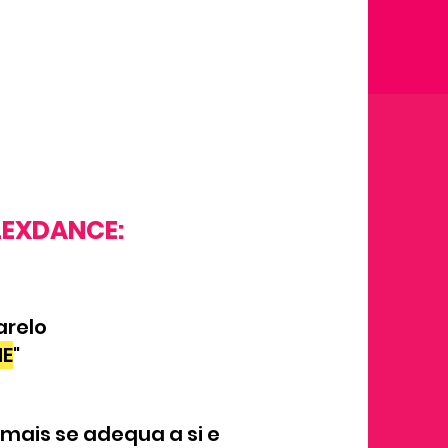
LEXDANCE:
arelo
ME
"
 mais se adequa a si e