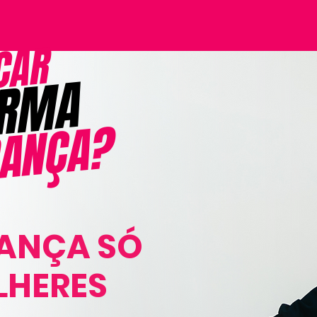
ICAR
ORMA
DANÇA?
DANÇA SÓ
LHERES