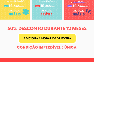
ADICIONA 1 MODALIDADE EXTRA
QUERO GARANTIR ESTE DESCONTO
NÃO QUERO ESTA OFERTA
*OS VALORES APRESENTADOS SÃO PARA TURMAS 1X/SEMANA E PARA
DETERMINADOS NÍVEIS/TURMAS, MEDIANTE DISPONIBILIDADE DE VAGA.
CONDIÇÕES VÁLIDAS PARA ADESÕES AO PLANO TOP COM FIDELIDADE
DURANTE 12 MESES. POR FAVOR AGUARDAR PELA SECRETARIA PARA
CONFIRMAÇÃO DE EXISTÊNCIA DE VAGA E DE TODAS AS RESTANTES
INFORMAÇÕES.