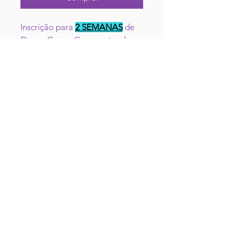
Inscrição para 
2 SEMANAS
de 
Dance Camp. Caso pretenda 
mais do que 2 SEMANAS por 
favor retroceda e selecione o 
produto correspondente às 
semanas pretendidas.
CONTACTA-NOS
NOTA: No caso de selecionar o 
tipo de participante errado a 
secretaria fará o ajuste do valor 
a pagar para a inscrição no 
Dance Camp.