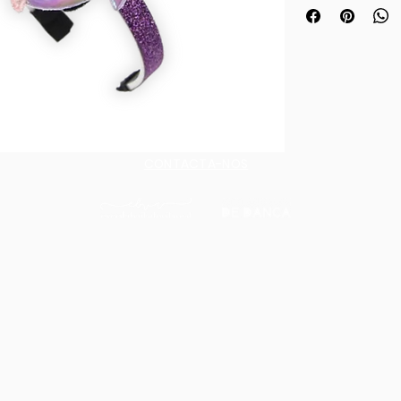
coleção de produ
Descobre uma var
desde t-shirts e a
peluches, todos 
de Ariel e na tua 
de todas as idade
a alguém muito e
CONTACTA-NOS
sempre como lem
inesquecíveis do
e leva um pedaci
Espetáculo para 