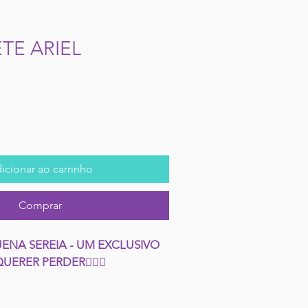
TE ARIEL
icionar ao carrinho
Comprar
NA SEREIA - UM EXCLUSIVO 
ERER PERDER🧜🏽‍♀️
a do mar com a nossa exclusiva 