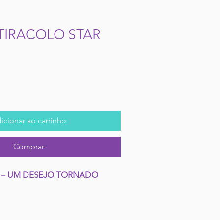
TIRACOLO STAR
icionar ao carrinho
Comprar
 – UM DESEJO TORNADO 
o encantado de Rosas com a 