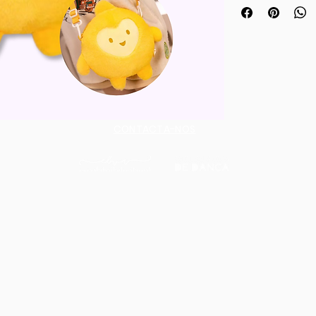
nossa coleção ex
Inspirada na magi
brilhantes e nos 
linha única traz-te
muito mais — tud
escola EBVR. Uma
de todas as idade
CONTACTA-NOS
guardar como re
mágicos do Espetá
encomenda e leva 
que brilha por ti!