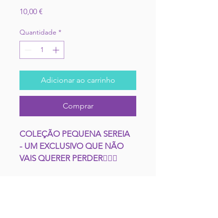
Preço
10,00 €
Quantidade
*
Adicionar ao carrinho
Comprar
COLEÇÃO PEQUENA SEREIA 
- UM EXCLUSIVO QUE NÃO 
VAIS QUERER PERDER🧜🏽‍♀️
Mergulha na magia do mar com 
CONTACTA-NOS
a nossa exclusiva coleção de 