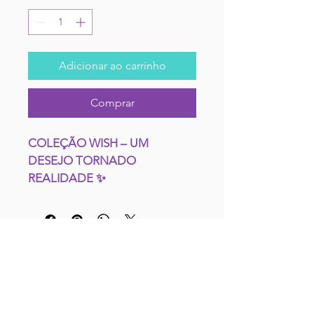
Adicionar ao carrinho
Comprar
COLEÇÃO WISH – UM 
DESEJO TORNADO 
REALIDADE ✨
1 LÁPIS ESPECIAL EBVR
CONTACTA-NOS
Entra no universo encantado de 
Rosas com a nossa coleção 
exclusiva de produtos WISH. 
Inspirada na magia dos desejos, 