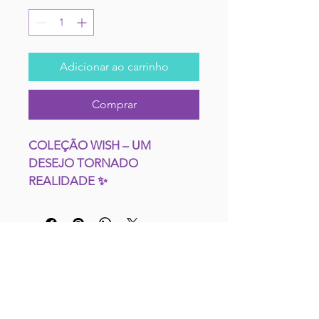
Adicionar ao carrinho
Comprar
COLEÇÃO WISH – UM 
DESEJO TORNADO 
REALIDADE ✨
Entra no universo encantado de 
Rosas com a nossa coleção 
CONTACTA-NOS
exclusiva de produtos WISH. 
Inspirada na magia dos desejos, 
nas estrelas brilhantes e nos 
sonhos que ganham vida, esta 