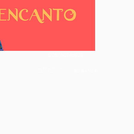
Recomendamos p
Quem tem fam
Quem não con
família
Quem está lo
presente nes
CONTACTA-NOS
Familias com
que não pud
VALOR LIMITADO
ATENÇÃO: ESTE 
INTRANSMISSÍVE
AOS AMIGOS, A
ATÉ PARA SI QU