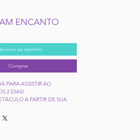
REAM ENCANTO
eço
omocional
icionar ao carrinho
Comprar
Á PARA ASSISTIR AO 
S 2 DIAS!
ETÁCULO A PARTIR DE SUA 
NTO SERÁ ENVIADO NUM 
L DA COMPRA ATÉ ÀS 18H DE 