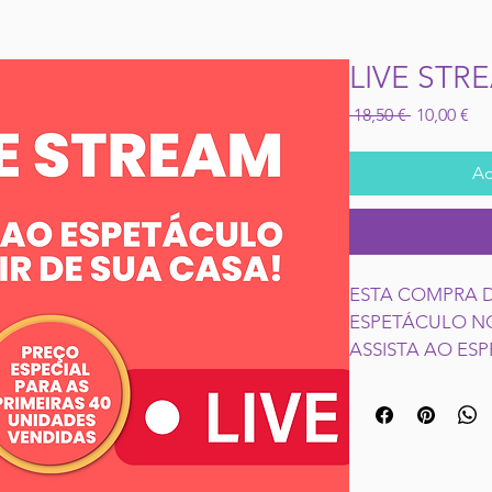
LIVE ST
Preço
Pr
 18,50 € 
10,00 €
normal
pr
Ad
ESTA COMPRA D
ESPETÁCULO NO
ASSISTA AO ESP
CASA! 
O LINK DO EVE
PDPARA O EMAI
28/06