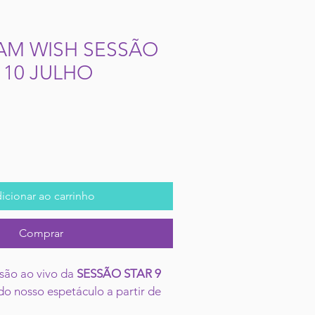
AM WISH SESSÃO
E 10 JULHO
eço
omocional
icionar ao carrinho
Comprar
ssão ao vivo da 
SESSÃO STAR 9 
 do nosso espetáculo a partir de 