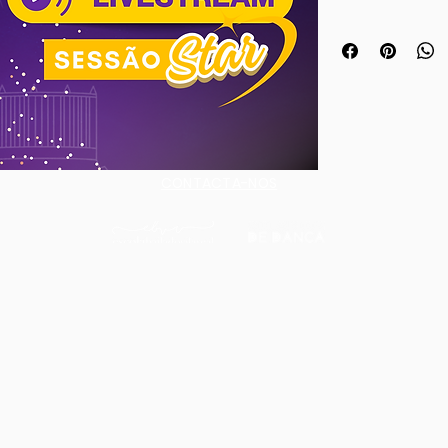
NOTA: Só garanti
compras até às 1
CONTACTA-NOS