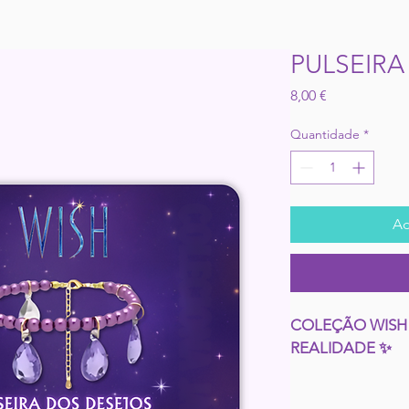
PULSEIRA
Preço
8,00 €
Quantidade
*
Ad
COLEÇÃO WISH
REALIDADE ✨
Entra no univers