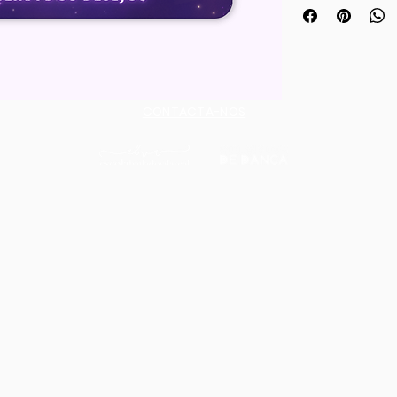
nossa coleção ex
Inspirada na magi
brilhantes e nos 
linha única traz-te
muito mais — tud
CONTACTA-NOS
escola EBVR. Uma
de todas as idade
guardar como re
mágicos do Espetá
encomenda e leva 
que brilha por ti!