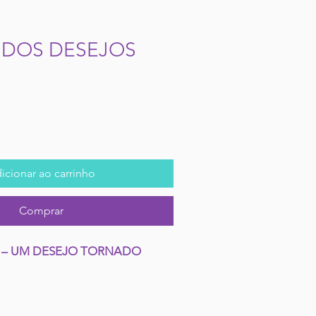
 DOS DESEJOS
icionar ao carrinho
Comprar
 – UM DESEJO TORNADO 
o encantado de Rosas com a 