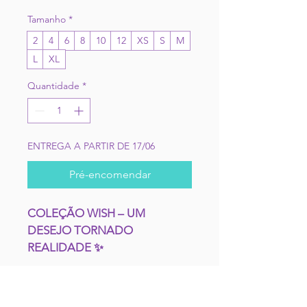
Tamanho
*
2
4
6
8
10
12
XS
S
M
L
XL
Quantidade
*
ENTREGA A PARTIR DE 17/06
Pré-encomendar
COLEÇÃO WISH – UM 
DESEJO TORNADO 
REALIDADE ✨
Entra no universo encantado de 
Rosas com a nossa coleção 