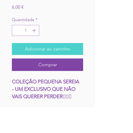
Preço
6,00 €
Quantidade
*
Adicionar ao carrinho
Comprar
COLEÇÃO PEQUENA SEREIA 
- UM EXCLUSIVO QUE NÃO 
VAIS QUERER PERDER🧜🏽‍♀️
INCLUI 18 TATUAGENS
CONTACTA-NOS
Mergulha na magia do mar com 