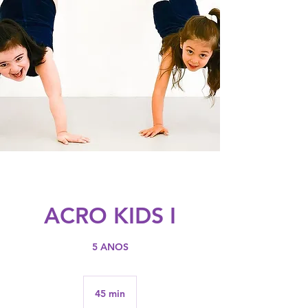
ACRO KIDS I
5 ANOS
45 min
4
5