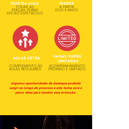
DIAS DA AULA
IDADES
TODAS AS
A PARTIR
TERÇAS-FEIRAS
DOS 11 ANOS
ATÉ AO ESPETÁCULO
VAGAS SUPER
AULAS EXTRA
LIMITADAS
COMPLEMENTO ÀS
ACOMPANHAMENTO
AULAS REGULARES
PRÓXIMO E LIMITADO
Algumas oportunidades de destaque poderão
surgir ao longo do processo e esta turma será o
palco ideal para mostrar essa evolução.