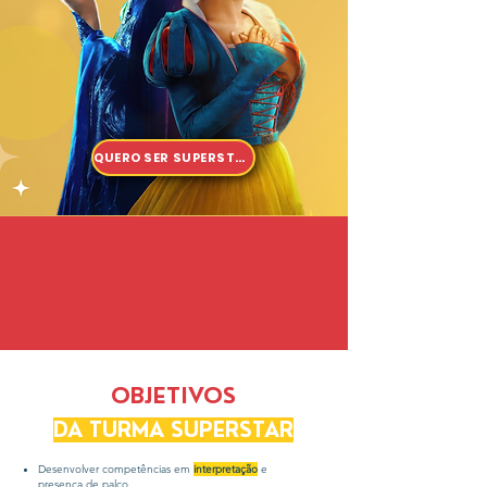
QUERO SER SUPERSTAR
OBJETIVOS
DA TURMA SUPERSTAR
Desenvolver competências em
interpretação
e
presença de palco.