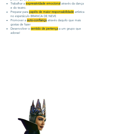
Trabalhar a
expressividade emocional
através da dança
e do teatro.
Preparar para
papéis de maior responsabilidade
artística
no espetáculo BRANCA DE NEVE
Promover a
auto-confiança
através daquilo que mais
gostas de fazer
Desenvolver o
sentido de pertença
a um grupo que
adoras!