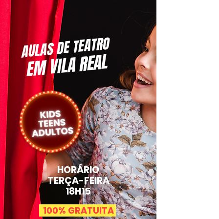
AULAS DE TEATRO
EM VILA REAL
HORÁRIO
TERÇA-FEIRA
18H15
100% GRATUITA