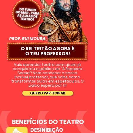
PROF. RUI MOURA
O REI TRITÃO AGORA É
O
TEU PROFESSOR!
Vais aprender teatro com quem já
conquistou o público de "A Pequena
Sereia"! Vem conhecer o nosso
incrível professor, que sabe como
transformar aulas em espetáculos. O
palco espera por ti!
QUERO PARTICIPAR
BENEFÍCIOS DO TEATRO
DESINIBIÇÃO