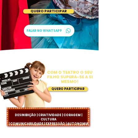
QUERO PARTICIPAR
FALAR NO WHATSAPP
COM O TEATRO O SEU
FILHO SUPERA-SE A SI
MESMO!
QUERO PARTICIPAR
DESINIBIÇÃO | CRIATIVIDADE | CORAGEM |
CULTURA
| COMUNICABILIDADE | EXPRESSÃO | AUTONOMIA