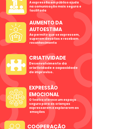
A expressão em público ajuda
na comunicação mais segura e
facilitada
AUMENTO DA
AUTOESTIMA
Ao permitir que se expressem,
superem desafios e recebam
reconhecimento
CRIATIVIDADE
Desenvolvimento da
criatividade e capacidade
de improviso.
EXPRESSÃO
EMOCIONAL
O teatro oferece um espaço
seguro para as crianças
expressarem e explorarem as
emoções
COOPERAÇÃO