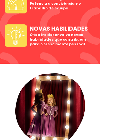
Potencia a convivência e o
trabalho de equipa
NOVAS HABILIDADES
O teatro desenvolve novas
habilidades que contribuem
para o crescimento pessoal