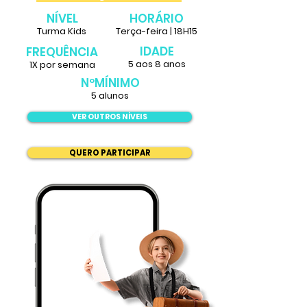
NÍVEL
HORÁRIO
Turma Kids
Terça-feira | 18H15
IDADE
FREQUÊNCIA
5 aos 8 anos
1X por semana
NºMÍNIMO
5 alunos
VER OUTROS NÍVEIS
QUERO PARTICIPAR