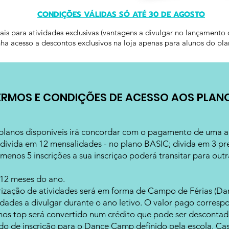
CONDIÇÕES VÁLIDAS SÓ ATÉ 30 DE AGOSTO
is para atividades exclusivas (vantagens a divulgar no lançamento 
a acesso a descontos exclusivos na loja apenas para alunos do pl
ERMOS E CONDIÇÕES DE ACESSO AOS PLAN
planos disponíveis irá concordar com o pagamento de uma an
divida em 12 mensalidades - no plano BASIC; divida em 3 pr
menos 5 inscrições a sua inscriçao poderá transitar para out
 12 meses do ano.
ização de atividades será em forma de Campo de Férias (D
vidades a divulgar durante o ano letivo. O valor pago corre
unos top será convertido num crédito que pode ser descontad
o de inscrição para o Dance Camp definido pela escola. Cas