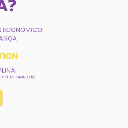
A?
IS ECONÓMICO
DANÇA
TION
PLINA
+ CONTEMPORÂNEO 1X)