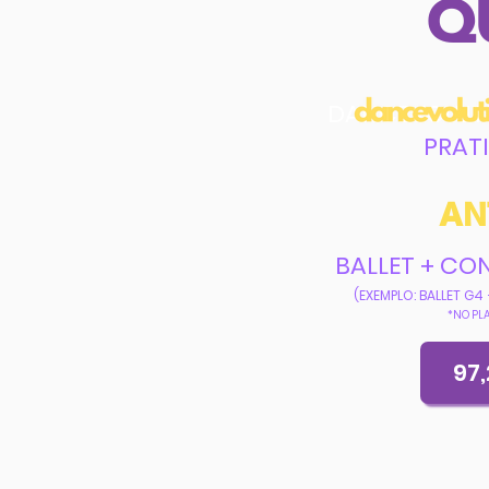
Q
DANCEVOLUT
PRAT
AN
BALLET + C
(EXEMPLO: BALLET G
*NO PL
97