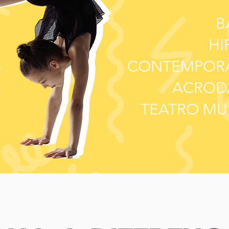
B
HI
CONTEMPOR
ACROD
TEATRO MU