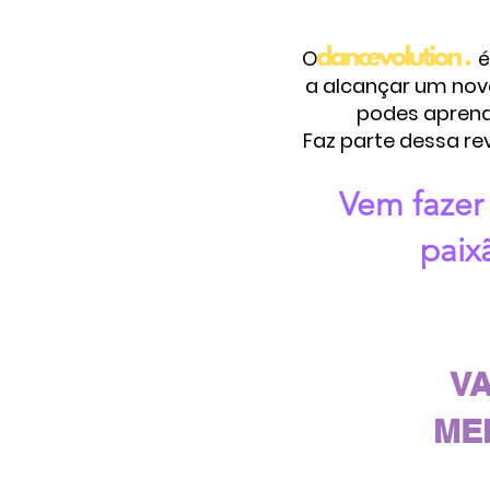
O
Dancevolution
é
a alcançar um nov
podes aprende
Faz parte dessa re
Vem fazer
paix
VA
ME