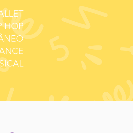
ALLET
P HOP
ÂNEO
ANCE
SICAL